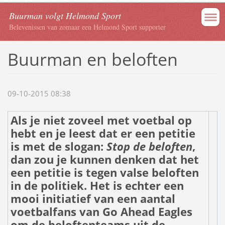
Buurman volgt Helmond Sport
Belevenissen van zomaar een Helmond Sport supporter
Buurman en beloften
09-10-2015 08:38
Als je niet zoveel met voetbal op
hebt en je leest dat er een petitie
is met de slogan:
Stop de beloften
,
dan zou je kunnen denken dat het
een petitie is tegen valse beloften
in de politiek. Het is echter een
mooi initiatief van een aantal
voetbalfans van Go Ahead Eagles
om de beloftenteams uit de